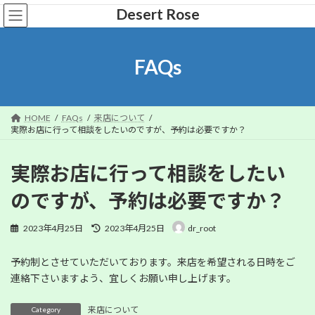
コ
ナ
Desert Rose
ン
ビ
テ
ゲ
ン
ー
FAQs
ツ
シ
へ
ョ
ス
ン
キ
に
HOME
FAQs
来店について
ッ
移
実際お店に行って相談をしたいのですが、予約は必要ですか？
プ
動
実際お店に行って相談をしたい
のですが、予約は必要ですか？
最
2023年4月25日
2023年4月25日
dr_root
終
更
予約制とさせていただいております。来店を希望される日時をご
新
日
連絡下さいますよう、宜しくお願い申し上げます。
時
:
来店について
Category