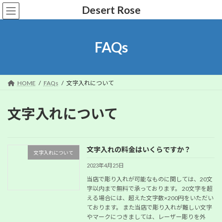
コ
ナ
Desert Rose
ン
ビ
テ
ゲ
ン
ー
FAQs
ツ
シ
へ
ョ
ス
ン
キ
に
HOME
FAQs
文字入れについて
ッ
移
プ
動
文字入れについて
文字入れの料金はいくらですか？
文字入れについて
2023年4月25日
当店で彫り入れが可能なものに関しては、20文
字以内まで無料で承っております。 20文字を超
える場合には、超えた文字数×200円をいただい
ております。 また当店で彫り入れが難しい文字
やマークにつきましては、レーザー彫りを外