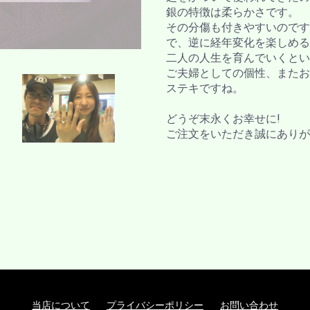
銀の特徴は柔らかさです。
その分傷も付きやすいのです
で、逆に経年変化を楽しめる
二人の人生を育んでいくとい
ご夫婦としての個性、またお
ステキですね。
どうぞ末永くお幸せに!
ご注文をいただき誠にありが
当店について
プライバシーポリシー
お問い合わせ